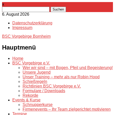
x
Suchen
nach:
6. August 2026
Datenschutzerklärung
Impressum
BSC Vorgebirge Bornheim
Hauptmenü
Zum
Home
Inhalt
BSC Vorgebirge e.V.
springen
Wer wir sind – mit Bogen, Pfeil und Begeisterung!
Unsere Jugend
Unser Training – mehr als nur Robin Hood
Schießregeln
Richtlinien BSC Vorgebirge e.V.
Formulare / Downloads
Rekorde
Events & Kurse
Schnupperkurse
Firmenevents – Ihr Team zielgerichtet motivieren
Termine