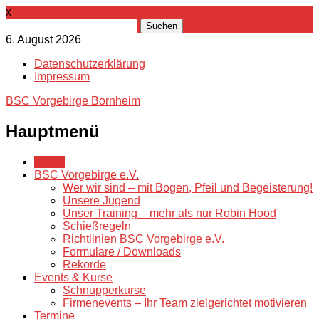
x
Suchen
nach:
6. August 2026
Datenschutzerklärung
Impressum
BSC Vorgebirge Bornheim
Hauptmenü
Zum
Home
Inhalt
BSC Vorgebirge e.V.
springen
Wer wir sind – mit Bogen, Pfeil und Begeisterung!
Unsere Jugend
Unser Training – mehr als nur Robin Hood
Schießregeln
Richtlinien BSC Vorgebirge e.V.
Formulare / Downloads
Rekorde
Events & Kurse
Schnupperkurse
Firmenevents – Ihr Team zielgerichtet motivieren
Termine