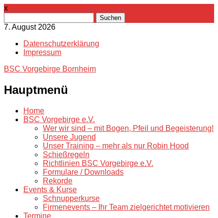
x
Suchen
nach:
7. August 2026
Datenschutzerklärung
Impressum
BSC Vorgebirge Bornheim
Hauptmenü
Zum
Home
Inhalt
BSC Vorgebirge e.V.
springen
Wer wir sind – mit Bogen, Pfeil und Begeisterung!
Unsere Jugend
Unser Training – mehr als nur Robin Hood
Schießregeln
Richtlinien BSC Vorgebirge e.V.
Formulare / Downloads
Rekorde
Events & Kurse
Schnupperkurse
Firmenevents – Ihr Team zielgerichtet motivieren
Termine