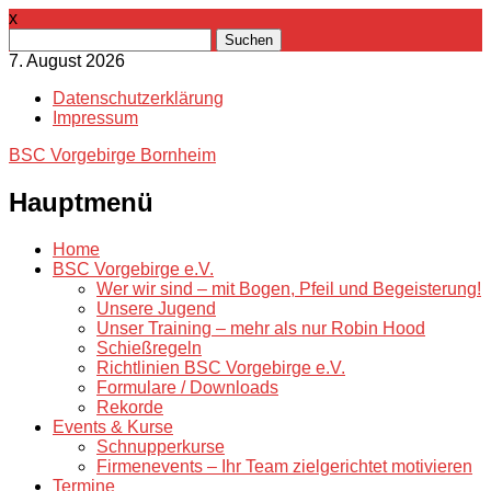
x
Suchen
nach:
7. August 2026
Datenschutzerklärung
Impressum
BSC Vorgebirge Bornheim
Hauptmenü
Zum
Home
Inhalt
BSC Vorgebirge e.V.
springen
Wer wir sind – mit Bogen, Pfeil und Begeisterung!
Unsere Jugend
Unser Training – mehr als nur Robin Hood
Schießregeln
Richtlinien BSC Vorgebirge e.V.
Formulare / Downloads
Rekorde
Events & Kurse
Schnupperkurse
Firmenevents – Ihr Team zielgerichtet motivieren
Termine