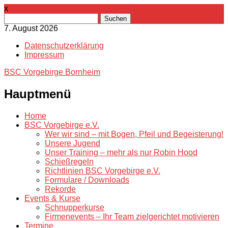
x
Suchen
nach:
7. August 2026
Datenschutzerklärung
Impressum
BSC Vorgebirge Bornheim
Hauptmenü
Zum
Home
Inhalt
BSC Vorgebirge e.V.
springen
Wer wir sind – mit Bogen, Pfeil und Begeisterung!
Unsere Jugend
Unser Training – mehr als nur Robin Hood
Schießregeln
Richtlinien BSC Vorgebirge e.V.
Formulare / Downloads
Rekorde
Events & Kurse
Schnupperkurse
Firmenevents – Ihr Team zielgerichtet motivieren
Termine