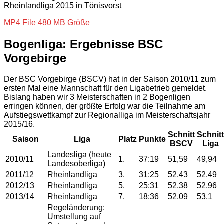
Rheinlandliga 2015 in Tönisvorst
MP4 File 480 MB Größe
Bogenliga: Ergebnisse BSC
Vorgebirge
Der BSC Vorgebirge (BSCV) hat in der Saison 2010/11 zum
ersten Mal eine Mannschaft für den Ligabetrieb gemeldet.
Bislang haben wir 3 Meisterschaften in 2 Bogenligen
erringen können, der größte Erfolg war die Teilnahme am
Aufstiegswettkampf zur Regionalliga im Meisterschaftsjahr
2015/16.
Schnitt
Schnitt
Saison
Liga
Platz
Punkte
BSCV
Liga
Landesliga (heute
2010/11
1.
37:19
51,59
49,94
Landesoberliga)
2011/12
Rheinlandliga
3.
31:25
52,43
52,49
2012/13
Rheinlandliga
5.
25:31
52,38
52,96
2013/14
Rheinlandliga
7.
18:36
52,09
53,1
Regeländerung:
Umstellung auf