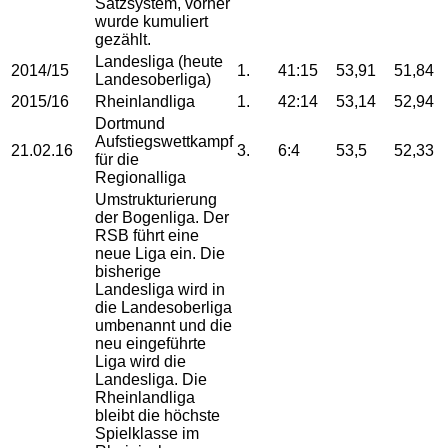
Satzsystem, vorher
wurde kumuliert
gezählt.
Landesliga (heute
2014/15
1.
41:15
53,91
51,84
Landesoberliga)
2015/16
Rheinlandliga
1.
42:14
53,14
52,94
Dortmund
Aufstiegswettkampf
21.02.16
3.
6:4
53,5
52,33
für die
Regionalliga
Umstrukturierung
der Bogenliga. Der
RSB führt eine
neue Liga ein. Die
bisherige
Landesliga wird in
die Landesoberliga
umbenannt und die
neu eingeführte
Liga wird die
Landesliga. Die
Rheinlandliga
bleibt die höchste
Spielklasse im